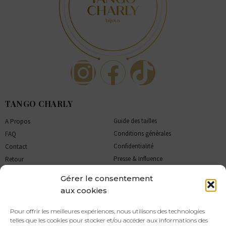
TANGO CHARLY
Guide des tailles
A Propos
Conditions générales
FAQ
Confidentialité
Contact
Presse & Influence
Retour
Collaborations
Livraison
Gérer le consentement
Prendre soin de vos bijoux
aux cookies
NEWSLETTER
Pour offrir les meilleures expériences, nous utilisons des technologies
telles que les cookies pour stocker et/ou accéder aux informations des
Inscrivez-vous à la newsletter Tango Charly pour être tenu au