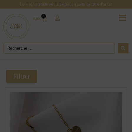
Livraison gratuite vers la Belgique à partir de 100 € d'achat
0
0,00
€
Filtrer